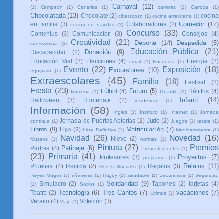
Carnaval
(12)
(1)
Campeón
(1)
Canarias
(1)
carreras
(1)
Carroza
(1)
Chocolatada
(13)
Chocolate
(2)
cocina
ciberacoso
(1)
cocina americana
(1)
Comedor
(12)
en familia
(3)
Colaboradores
(2)
cocina en navidad
(1)
Concurso
(33)
Comenius
(3)
Comunicación
(3)
Consejos
(4)
Creatividad
(21)
Deporte
(14)
Despedida
(5)
convivencia
(1)
Educación Pública
(21)
Donación
(9)
Discapacidad
(2)
Educación Vial
(2)
Elecciones
(4)
Energía
(2)
email
(1)
Encuesta
(1)
Evento
(22)
Exposición
(18)
Excursiones
(10)
equipazo
(1)
Extraescolares
(45)
Familia
(18)
Festival
(2)
Fiesta
(23)
Futuro
(5)
Fútbol
(4)
Hábitos
(4)
filomena
(1)
Guardio
(1)
Infantil
(14)
Halloween
(3)
Homenaje
(2)
incidencia
(1)
Información
(58)
Inglés
(1)
Instituto
(1)
Internet
(1)
Jornada
Jornada de Puertas Abiertas
(2)
Judo
(2)
continua
(1)
Juegos
(1)
karate
(1)
Libros
(9)
Matriculación
(7)
Liga
(2)
Lista Definitiva
(1)
Medioambiente
(1)
Navidad
(26)
Novedad
(16)
Nieve
(2)
Museos
(1)
normas
(1)
Pintura
(27)
Premios
Patinaje
(6)
Padres
(4)
Preadolescentes
(1)
(23)
Primaria
(41)
Proyectos
(7)
Profesores
(3)
programa
(1)
Relatos
(11)
Pruebas
(4)
Recicla
(2)
Regalos
(3)
Redes Sociales
(1)
Reyes Magos
(1)
riñoneras
(1)
Rugby
(1)
saludable
(1)
Secundaria
(1)
Seguridad
Solidaridad
(9)
Simulacro
(2)
Tapones
(2)
tarjetas
(4)
(1)
Socios
(1)
Tecnología
(6)
Tres Cantos
(7)
vacaciones
(7)
Teatro
(2)
Últimos
(1)
Verano
(4)
Votación
(3)
Viaje
(1)