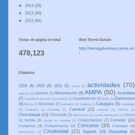
►
2014
(28)
►
2013
(40)
►
2012
(64)
Vistas de página en total
Web Tierno Galván
http://tiernogalvantrescantos.es
478,123
/
Etiquetas
actividades
(70)
2019
(6)
2020
(8)
2021
(5)
acoso
(1)
AMPA
(50)
Alimentación
(8)
Asamblea
Ajedrez
(3)
agenda
(1)
(7)
Baloncesto
Ayuntamiento
(3)
Asamblea General
(1)
Autismo
(1)
Baile
(1)
(5)
Cabalgata
(5)
Bicicletas
(4)
Becas
(1)
budapest
(1)
bullying
(1)
camisetas
Carnaval
(12)
(1)
Campeón
(1)
Canarias
(1)
carreras
(1)
Carroza
(1)
Chocolatada
(13)
Chocolate
(2)
cocina
ciberacoso
(1)
cocina americana
(1)
Comedor
(12)
en familia
(3)
Colaboradores
(2)
cocina en navidad
(1)
Concurso
(33)
Comenius
(3)
Comunicación
(3)
Consejos
(4)
Creatividad
(21)
Deporte
(14)
Despedida
(5)
convivencia
(1)