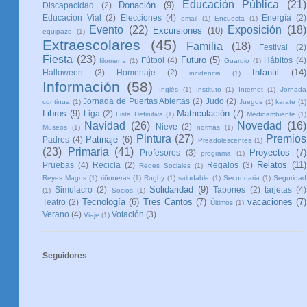
Educación Pública
(21)
Donación
(9)
Discapacidad
(2)
Educación Vial
(2)
Elecciones
(4)
Energía
(2)
email
(1)
Encuesta
(1)
Evento
(22)
Exposición
(18)
Excursiones
(10)
equipazo
(1)
Extraescolares
(45)
Familia
(18)
Festival
(2)
Fiesta
(23)
Futuro
(5)
Fútbol
(4)
Hábitos
(4)
filomena
(1)
Guardio
(1)
Infantil
(14)
Halloween
(3)
Homenaje
(2)
incidencia
(1)
Información
(58)
Inglés
(1)
Instituto
(1)
Internet
(1)
Jornada
Jornada de Puertas Abiertas
(2)
Judo
(2)
continua
(1)
Juegos
(1)
karate
(1)
Libros
(9)
Matriculación
(7)
Liga
(2)
Lista Definitiva
(1)
Medioambiente
(1)
Navidad
(26)
Novedad
(16)
Nieve
(2)
Museos
(1)
normas
(1)
Pintura
(27)
Premios
Patinaje
(6)
Padres
(4)
Preadolescentes
(1)
(23)
Primaria
(41)
Proyectos
(7)
Profesores
(3)
programa
(1)
Relatos
(11)
Pruebas
(4)
Recicla
(2)
Regalos
(3)
Redes Sociales
(1)
Reyes Magos
(1)
riñoneras
(1)
Rugby
(1)
saludable
(1)
Secundaria
(1)
Seguridad
Solidaridad
(9)
Simulacro
(2)
Tapones
(2)
tarjetas
(4)
(1)
Socios
(1)
Tecnología
(6)
Tres Cantos
(7)
vacaciones
(7)
Teatro
(2)
Últimos
(1)
Verano
(4)
Votación
(3)
Viaje
(1)
Seguidores