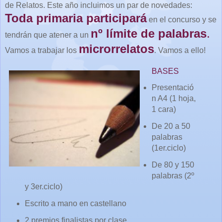
de Relatos. Este año incluimos un par de novedades:
Toda primaria participará
en el concurso y se
nº límite de palabras
.
tendrán que atener a un
microrrelatos
Vamos a trabajar los
. Vamos a ello!
BASES
Presentació
n A4 (1 hoja,
1 cara)
De 20 a 50
palabras
(1er.ciclo)
De 80 y 150
palabras (2º
y 3er.ciclo)
Escrito a mano en castellano
2 premios finalistas por clase